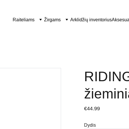
Raiteliams
Žirgams
Arklidžių inventorius
Aksesua
RIDIN
žiemini
€44.99
Dydis