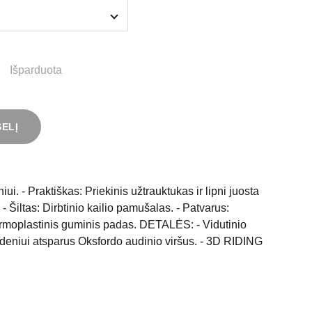
Išparduota
ŠELĮ
niui. - Praktiškas: Priekinis užtrauktukas ir lipni juosta
- Šiltas: Dirbtinio kailio pamušalas. - Patvarus:
rmoplastinis guminis padas. DETALĖS: - Vidutinio
andeniui atsparus Oksfordo audinio viršus. - 3D RIDING