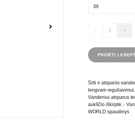
-
+
PRIDĖTI Į KREP
Šilti ir atsparūs vande
lengvam reguliavimui. 
Vandeniui atsparus te
aukščio iškirptė. - V
WORLD spaudinys