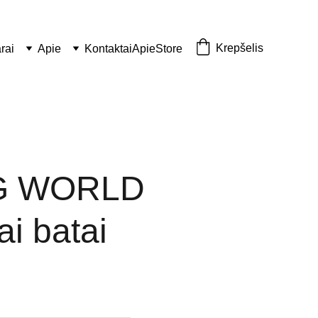
Krepšelis
rai
Apie
Kontaktai
Apie
Store
G WORLD
ai batai