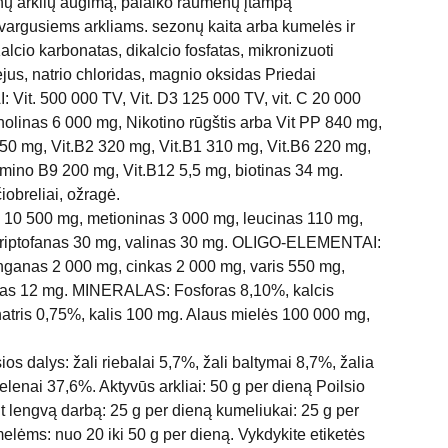
unų arklių augimą, palaiko raumenų įtampą
avargusiems arkliams. sezonų kaita arba kumelės ir
alcio karbonatas, dikalcio fosfatas, mikronizuoti
us, natrio chloridas, magnio oksidas Priedai
 Vit. 500 000 TV, Vit. D3 125 000 TV, vit. C 20 000
holinas 6 000 mg, Nikotino rūgštis arba Vit PP 840 mg,
450 mg, Vit.B2 320 mg, Vit.B1 310 mg, Vit.B6 220 mg,
tamino B9 200 mg, Vit.B12 5,5 mg, biotinas 34 mg.
obreliai, ožragė.
 10 500 mg, metioninas 3 000 mg, leucinas 110 mg,
-triptofanas 30 mg, valinas 30 mg. OLIGO-ELEMENTAI:
nganas 2 000 mg, cinkas 2 000 mg, varis 550 mg,
nas 12 mg. MINERALAS: Fosforas 8,10%, kalcis
tris 0,75%, kalis 100 mg. Alaus mielės 100 000 mg,
s dalys: žali riebalai 5,7%, žali baltymai 8,7%, žalia
pelenai 37,6%. Aktyvūs arkliai: 50 g per dieną Poilsio
ant lengvą darbą: 25 g per dieną kumeliukai: 25 g per
lėms: nuo 20 iki 50 g per dieną. Vykdykite etiketės