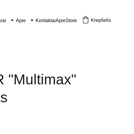
Krepšelis
rai
Apie
Kontaktai
Apie
Store
"Multimax"
as