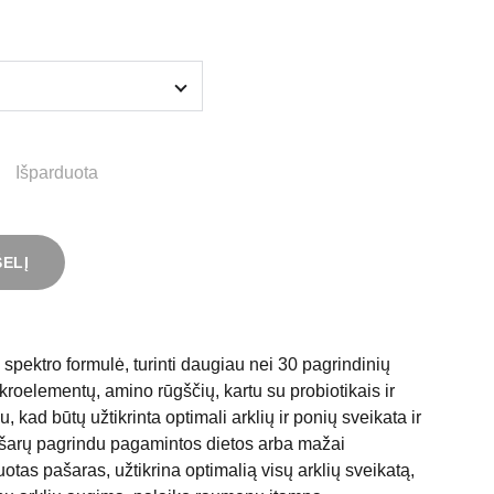
Išparduota
ŠELĮ
 spektro formulė, turinti daugiau nei 30 pagrindinių
kroelementų, amino rūgščių, kartu su probiotikais ir
, kad būtų užtikrinta optimali arklių ir ponių sveikata ir
ašarų pagrindu pagamintos dietos arba mažai
tas pašaras, užtikrina optimalią visų arklių sveikatą,