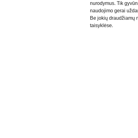
nurodymus. Tik gyvūna
naudojimo gerai uždar
Be jokių draudžiamų 
taisyklėse.
CONTACT US
Fizinės parduotuvės 
info@
trott.lt
darbo laikas: 
+370 626 07100
I   10-16h
II         -