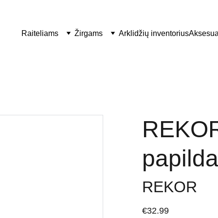
Raiteliams
Žirgams
Arklidžių inventorius
Aksesua
REKOR 
papild
REKOR
€32.99