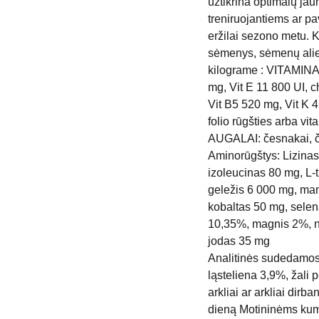
užtikrina optimalų ja
treniruojantiems ar p
eržilai sezono metu. K
sėmenys, sėmenų aliej
kilograme : VITAMINAI:
mg, Vit E 11 800 UI, c
Vit B5 520 mg, Vit K 
folio rūgšties arba vi
AUGALAI: česnakai, či
Aminorūgštys: Lizinas
izoleucinas 80 mg, L
geležis 6 000 mg, ma
kobaltas 50 mg, sele
10,35%, magnis 2%, na
jodas 35 mg
Analitinės sudedamosio
ląsteliena 3,9%, žali 
arkliai ar arkliai dirb
dieną Motininėms kume