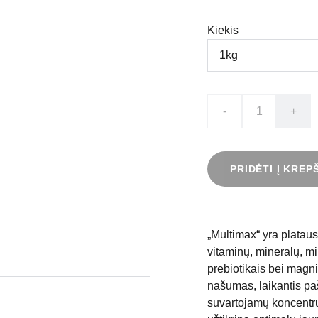
Kiekis
-
+
PRIDĖTI Į KREP
„Multimax“ yra plataus
vitaminų, mineralų, mi
prebiotikais bei magniu
našumas, laikantis p
suvartojamų koncentruo