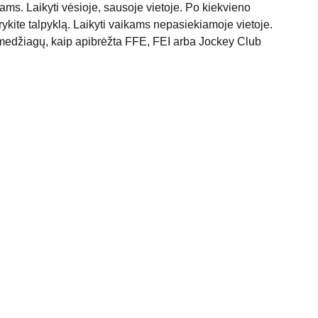
ms. Laikyti vėsioje, sausoje vietoje. Po kiekvieno
ykite talpyklą. Laikyti vaikams nepasiekiamoje vietoje.
medžiagų, kaip apibrėžta FFE, FEI arba Jockey Club
REKVIZITAI:
GISE MB