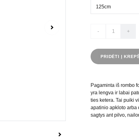
-
+
PRIDĖTI Į KREP
Pagaminta iš rombo fo
yra lengva ir labai pato
ties ketera. Tai puiki 
apatinio apkloto arba 
sagtys ant pilvo, nail