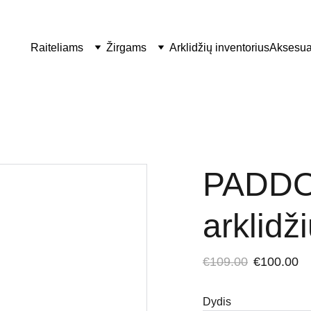
Raiteliams
Žirgams
Arklidžių inventorius
Aksesua
PADDO
arklidž
€109.00
€100.00
Dydis