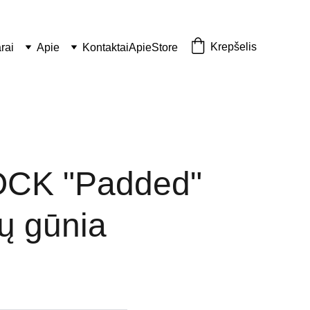
Krepšelis
rai
Apie
Kontaktai
Apie
Store
CK "Padded"
ių gūnia