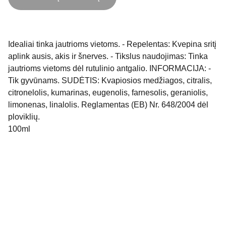
Idealiai tinka jautrioms vietoms. - Repelentas: Kvepina sritį
aplink ausis, akis ir šnerves. - Tikslus naudojimas: Tinka
jautrioms vietoms dėl rutulinio antgalio. INFORMACIJA: -
Tik gyvūnams. SUDĖTIS: Kvapiosios medžiagos, citralis,
citronelolis, kumarinas, eugenolis, farnesolis, geraniolis,
limonenas, linalolis. Reglamentas (EB) Nr. 648/2004 dėl
ploviklių.
100ml
Fizinės parduotuvės adresas: