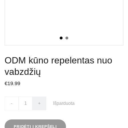
ODM kūno repelentas nuo
vabzdžių
€19.99
-
+
Išparduota
PRIDĖTI Į KREPŠELĮ