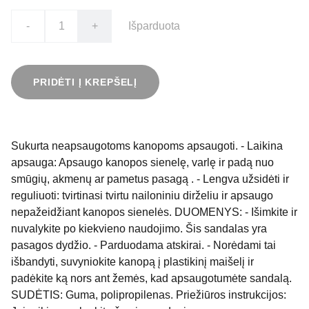
-
+
Išparduota
PRIDĖTI Į KREPŠELĮ
Sukurta neapsaugotoms kanopoms apsaugoti. - Laikina
apsauga: Apsaugo kanopos sienelę, varlę ir padą nuo
smūgių, akmenų ar pametus pasagą . - Lengva užsidėti ir
reguliuoti: tvirtinasi tvirtu nailoniniu dirželiu ir apsaugo
nepažeidžiant kanopos sienelės. DUOMENYS: - Išimkite ir
nuvalykite po kiekvieno naudojimo. Šis sandalas yra
pasagos dydžio. - Parduodama atskirai. - Norėdami tai
išbandyti, suvyniokite kanopą į plastikinį maišelį ir
padėkite ką nors ant žemės, kad apsaugotumėte sandalą.
SUDĖTIS: Guma, polipropilenas. Priežiūros instrukcijos: