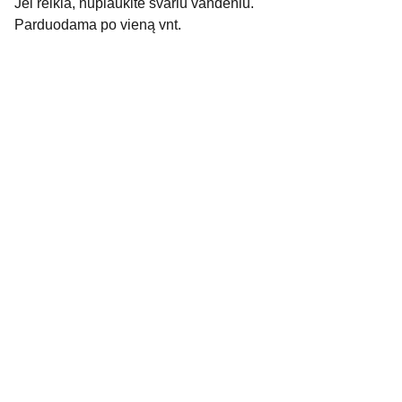
Jei reikia, nuplaukite švariu vandeniu.
Parduodama po vieną vnt.
Fizinės parduotuvės adresas: