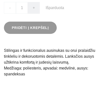
-
+
Išparduota
PRIDĖTI Į KREPŠELĮ
Stilingas ir funkcionalus ausinukas su orui pralaidžiu
tinkleliu ir dekoruotomis detalėmis. Lanksčios ausys
užtikrina komfortą ir judesių laisvumą.
Medžiaga: poliesteris, apvadai: medvilnė, ausys:
spandeksas