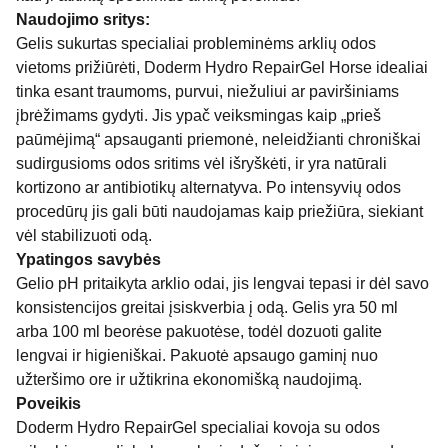
Naudojimo sritys:
Gelis sukurtas specialiai probleminėms arklių odos
vietoms prižiūrėti, Doderm Hydro RepairGel Horse idealiai
tinka esant traumoms, purvui, niežuliui ar paviršiniams
įbrėžimams gydyti. Jis ypač veiksmingas kaip „prieš
paūmėjimą“ apsauganti priemonė, neleidžianti chroniškai
sudirgusioms odos sritims vėl išryškėti, ir yra natūrali
kortizono ar antibiotikų alternatyva. Po intensyvių odos
procedūrų jis gali būti naudojamas kaip priežiūra, siekiant
vėl stabilizuoti odą.
Ypatingos savybės
Gelio pH pritaikyta arklio odai, jis lengvai tepasi ir dėl savo
konsistencijos greitai įsiskverbia į odą. Gelis yra 50 ml
arba 100 ml beorėse pakuotėse, todėl dozuoti galite
lengvai ir higieniškai. Pakuotė apsaugo gaminį nuo
užteršimo ore ir užtikrina ekonomišką naudojimą.
Poveikis
Doderm Hydro RepairGel specialiai kovoja su odos