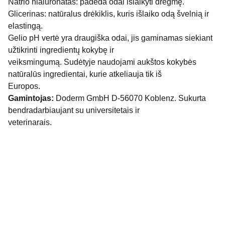
Natrio hialuronatas: padeda odai išlaikyti drėgmę.
Glicerinas: natūralus drėkiklis, kuris išlaiko odą švelnią ir
elastingą.
Gelio pH vertė yra draugiška odai, jis gaminamas siekiant
užtikrinti ingredientų kokybę ir
veiksmingumą. Sudėtyje naudojami aukštos kokybės
natūralūs ingredientai, kurie atkeliauja tik iš
Europos.
Gamintojas:
Doderm GmbH D-56070 Koblenz. Sukurta
bendradarbiaujant su universitetais ir
veterinarais.
Fizinės parduotuvės adresas: