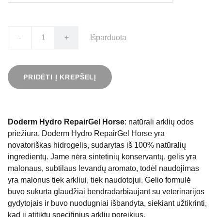
-
+
Išparduota
PRIDĖTI Į KREPŠELĮ
Doderm Hydro RepairGel Horse
: natūrali arklių odos
priežiūra. Doderm Hydro RepairGel Horse yra
novatoriškas hidrogelis, sudarytas iš 100% natūralių
ingredientų. Jame nėra sintetinių konservantų, gelis yra
malonaus, subtilaus levandų aromato, todėl naudojimas
yra malonus tiek arkliui, tiek naudotojui. Gelio formulė
buvo sukurta glaudžiai bendradarbiaujant su veterinarijos
gydytojais ir buvo nuodugniai išbandyta, siekiant užtikrinti,
kad ji atitiktų specifinius arklių poreikius.