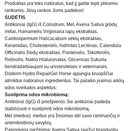
Produktas yra toks natūralus, kad jį galite tepti plikomis
rankomis. Jūsų rankos Jums padėkos!
SUDĖTIS
Antikūniai (IgG) iš Colostrum, Mel, Avena Sativa grūdų
miltai, Hamamelis Virginiana lapų ekstraktas,
Cardiospermum Halicacabum sėklų ekstraktas,
Keramidas, Cholesterolis, hidrintas Lecitinas, Calendula
Officinalis žiedų ekstraktas, Pantenolis, Tokoferolis,
Retinolis, Natrio Hialuronatas, Glicerinas Sukurta
bendradarbiaujant su universitetais ir veterinarais.
Doderm Hydro RepairGel Horse apjungia kruopščiai
atrinktus natūralius ingredientus. Tai palaiko įvairius arklių
odos sveikatos aspektus:
Sustiprina odos mikrobiomą:
Antikūnai (IgG) iš priešpienio: šie antikūnai padeda
stabilizuoti ir sustiprinti odos mikrobiomą.
Mel (medus): medus yra žinomas dėl savo raminančių ir
antimikrobinių savybių.
Palengvina niežėjimą: Avena Sativa (avižų) branduolių