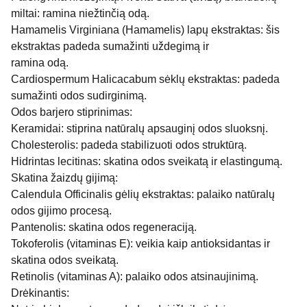
miltai: ramina niežtinčią odą.
Hamamelis Virginiana (Hamamelis) lapų ekstraktas: šis
ekstraktas padeda sumažinti uždegimą ir
ramina odą.
Cardiospermum Halicacabum sėklų ekstraktas: padeda
sumažinti odos sudirginimą.
Odos barjero stiprinimas:
Keramidai: stiprina natūralų apsauginį odos sluoksnį.
Cholesterolis: padeda stabilizuoti odos struktūrą.
Hidrintas lecitinas: skatina odos sveikatą ir elastingumą.
Skatina žaizdų gijimą:
Calendula Officinalis gėlių ekstraktas: palaiko natūralų
odos gijimo procesą.
Pantenolis: skatina odos regeneraciją.
Tokoferolis (vitaminas E): veikia kaip antioksidantas ir
skatina odos sveikatą.
Retinolis (vitaminas A): palaiko odos atsinaujinimą.
Drėkinantis: