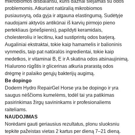
mikrobiomos disbalansu, kuris dažnai siejamas su odos
problemomis. Atkuriant natūralią mikrobiomos
pusiausvyrą, oda gyja ir atgauna elastingumą. Sudėtyje
naudojami aktyvūs antikūnai iš karvių pirmojo pieno
pertekliaus (priešpienis), papildyti keramidais,
cholesteroliu ir lecitinu, kad sustiprintų odos barjerą.
Augaliniai ekstraktai, tokie kaip hamamelis ir balioninis
vynmedis, taip pat natūralūs ingredientai, tokie kaip
medetkos, ir vitaminai B, E ir A skatina odos atsinaujinimą.
Hialurono rūgštis ir glicerinas atkuria prarastą odos
drėgmę ir palaiko gerųjų bakterijų augimą.
Be dopingo
Doderm Hydro RepairGel Horse yra be dopingo ir yra
saugus nėščioms kumelėms, todėl tai yra patikimas
pasirinkimas žirgų savininkams ir profesionaliems
raiteliams.
NAUDOJIMAS
Norėdami gauti geriausius rezultatus, plonu sluoksniu
tepkite pažeistas vietas 2 kartus per dieną 7–21 dieną.