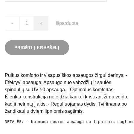
-
+
Išparduota
PRIDĖTI Į KREPŠELĮ
Puikus komforto ir visapusiškos apsaugos žirgui derinys. -
Efektyvi apsauga: Apsaugo nuo vabzdžių ir saulės
spindulių su UV 50 apsauga. - Optimalus komfortas:
Išlenkta konstrukcija neleidžia kaukei kristi ant žirgo veido,
kad ji netrintų į akis. - Reguliuojamas dydis: Tvirtinama po
žandikauliu dviem lipniomis sagtimis.
DETALĖS: - Nuimama nosies apsauga su lipniomis sagtimi