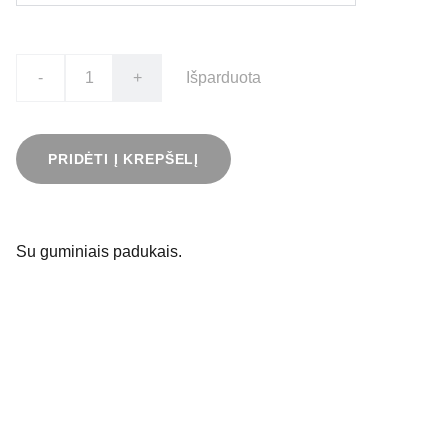
-
+
Išparduota
PRIDĖTI Į KREPŠELĮ
Su guminiais padukais.
Fizinės parduotuvės adresas: